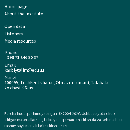
Home page
About the Institute
Open data
Listeners
Media resources
Phone
+998 71 246 90 37
Email
kasbiytalim@edu.uz
Manzil
100095, Toshkent shahar, Olmazor tumani, Talabalar
ko‘chasi, 96-uy
Barcha huquqlar himoyalangan. © 2004-2026. Ushbu saytda chop
etilgan materiallarning to'liq yoki qisman ishlatilishida va keltirilishida
rasmiy sayt manzili ko'rsatilishi shart.