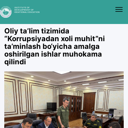
INSTITUTE OF
DEVELOPMENT OF
VOCATIONAL EDUCATION
Oliy ta’lim tizimida
“Korrupsiyadan xoli muhit”ni
ta’minlash bo‘yicha amalga
oshirilgan ishlar muhokama
qilindi