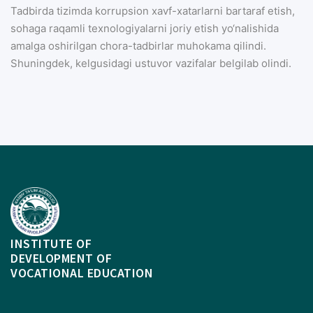
Tadbirda tizimda korrupsion xavf-xatarlarni bartaraf etish,
sohaga raqamli texnologiyalarni joriy etish yo‘nalishida
amalga oshirilgan chora-tadbirlar muhokama qilindi.
Shuningdek, kelgusidagi ustuvor vazifalar belgilab olindi.
INSTITUTE OF
DEVELOPMENT OF
VOCATIONAL EDUCATION