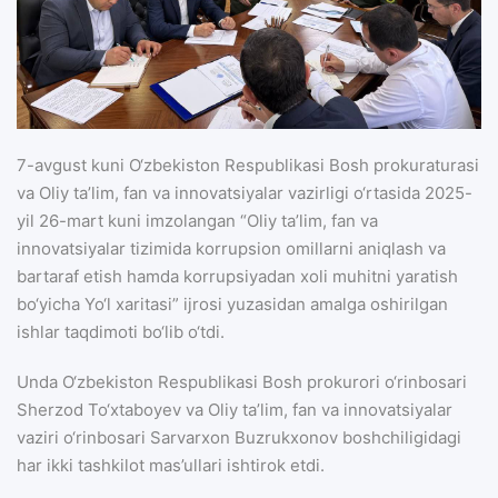
7-avgust kuni O‘zbekiston Respublikasi Bosh prokuraturasi
va Oliy ta’lim, fan va innovatsiyalar vazirligi o‘rtasida 2025-
yil 26-mart kuni imzolangan “Oliy ta’lim, fan va
innovatsiyalar tizimida korrupsion omillarni aniqlash va
bartaraf etish hamda korrupsiyadan xoli muhitni yaratish
bo‘yicha Yo‘l xaritasi” ijrosi yuzasidan amalga oshirilgan
ishlar taqdimoti bo‘lib o‘tdi.
Unda O‘zbekiston Respublikasi Bosh prokurori o‘rinbosari
Sherzod To‘xtaboyev va Oliy ta’lim, fan va innovatsiyalar
vaziri o‘rinbosari Sarvarxon Buzrukxonov boshchiligidagi
har ikki tashkilot mas’ullari ishtirok etdi.