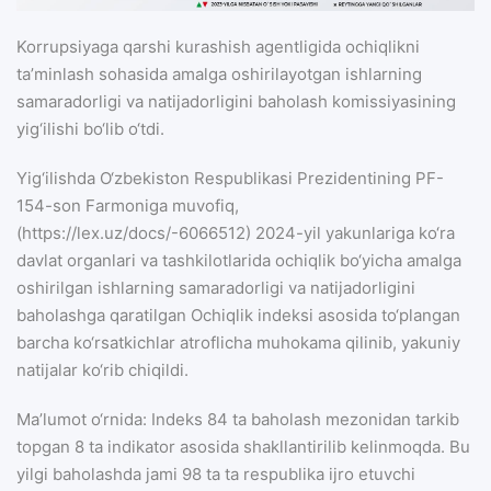
Korrupsiyaga qarshi kurashish agentligida ochiqlikni
taʼminlash sohasida amalga oshirilayotgan ishlarning
samaradorligi va natijadorligini baholash komissiyasining
yig‘ilishi bo‘lib o‘tdi.
Yig‘ilishda O‘zbekiston Respublikasi Prezidentining PF-
154-son Farmoniga muvofiq,
(https://lex.uz/docs/-6066512) 2024-yil yakunlariga ko‘ra
davlat organlari va tashkilotlarida ochiqlik bo‘yicha amalga
oshirilgan ishlarning samaradorligi va natijadorligini
baholashga qaratilgan Ochiqlik indeksi asosida to‘plangan
barcha ko‘rsatkichlar atroflicha muhokama qilinib, yakuniy
natijalar ko‘rib chiqildi.
Maʼlumot o‘rnida: Indeks 84 ta baholash mezonidan tarkib
topgan 8 ta indikator asosida shakllantirilib kelinmoqda. Bu
yilgi baholashda jami 98 ta ta respublika ijro etuvchi