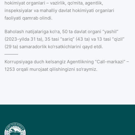
hokimiyat organlari – vazirlik, qo‘mita, agentlik,
inspeksiyalar va mahalliy davlat hokimiyati organlari
faoliyati qamrab olindi.
Baholash natijalariga ko‘ra, 50 ta davlat organi “yashil”
(2023-yilda 31 ta), 35 tasi “sariq” (43 ta) va 13 tasi “qizil”
(29 ta) samaradorlik ko‘rsatkichlarini qayd etdi.
———
Korrupsiyaga duch kelsangiz Agentlikning “Call-markazi” –
1253 orqali murojaat qilishingizni so‘raymiz.