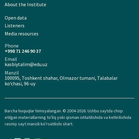
About the Institute
Open data
Listeners
Media resources
Phone
+998 71 246 90 37
Email
kasbiytalim@edu.uz
Manzil
100095, Toshkent shahar, Olmazor tumani, Talabalar
ko‘chasi, 96-uy
Barcha huquqlar himoyalangan. © 2004-2026. Ushbu saytda chop
etilgan materiallarning to'liq yoki qisman ishlatilishida va keltirilishida
rasmiy sayt manzili ko'rsatilishi shart.