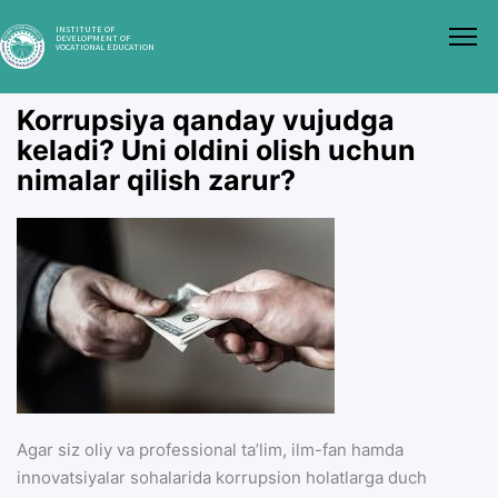
INSTITUTE OF
DEVELOPMENT OF
VOCATIONAL EDUCATION
Korrupsiya qanday vujudga
keladi? Uni oldini olish uchun
nimalar qilish zarur?
Agar siz oliy va professional taʼlim, ilm-fan hamda
innovatsiyalar sohalarida korrupsion holatlarga duch