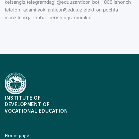
kelsangiz telegramdagi @eduuzanticor_bot, 1006 Ishonch
telefon raqami yoki anticor@edu.uz elektron pochta
manzili orqali xabar berishingiz mumkin.
INSTITUTE OF
DEVELOPMENT OF
VOCATIONAL EDUCATION
Home page